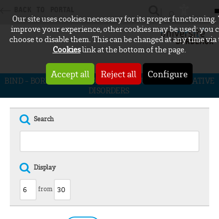
BACK TO PORTAL
Our site uses cookies necessary for its proper functioning.
CONNEXION
improve your experience, other cookies may be used: you 
choose to disable them. This can be changed at any time via
Cookies
link at the bottom of the page.
Accept all
Reject all
Configure
BIND - BORDEAUX INITIATIVE FOR NEURODEGENERATIVE
DISORDERS
Search
Display
from