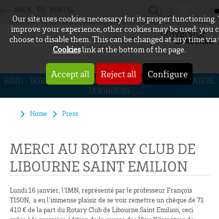
BACK TO PORTAL
Our site uses cookies necessary for its proper functioning.
CONNEXION
improve your experience, other cookies may be used: you 
choose to disable them. This can be changed at any time via
Cookies
link at the bottom of the page.
Accept all
Reject all
Configure
BIND - BORDEAUX INITIATIVE FOR NEURODEGENERATIVE
DISORDERS
Home
Press
MERCI AU ROTARY CLUB DE
LIBOURNE SAINT EMILION
Lundi 16 janvier, l’IMN, représenté par le professeur François
TISON, a eu l’immense plaisir de se voir remettre un chèque de 71
410 € de la part du Rotary Club de Libourne Saint Emilion, ceci