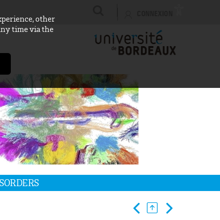
CONNEXION
xperience, other
any time via the
ISORDERS