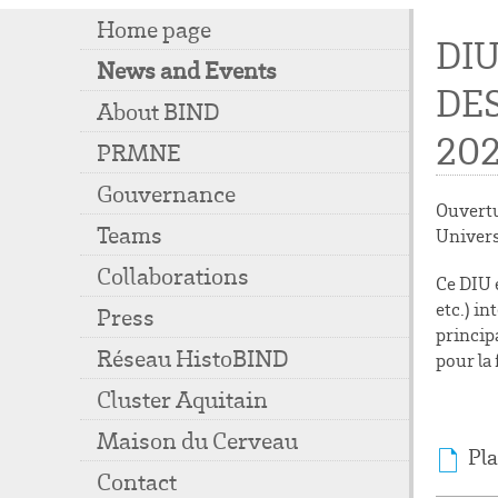
Home page
DI
News and Events
DE
About BIND
20
PRMNE
Gouvernance
Ouvertu
Teams
Univers
Collaborations
Ce DIU 
etc.) i
Press
princip
Réseau HistoBIND
pour la
Cluster Aquitain
Maison du Cerveau
Pl
Contact