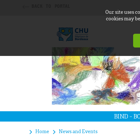
BACK TO PORTAL
Our site uses c
cookies may be 
BIND - 
Home
News and Events